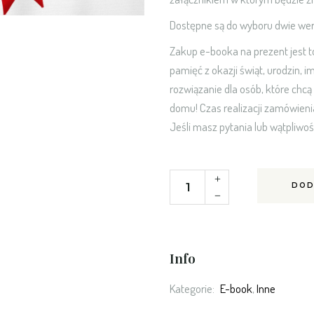
Dostępne są do wyboru dwie wers
Zakup e-booka na prezent jest t
pamięć z okazji świąt, urodzin, 
rozwiązanie dla osób, które chc
domu! Czas realizacji zamówienia
Jeśli masz pytania lub wątpliwo
Zmień Swoje Życie – Edycja Na P
DOD
Info
Kategorie:
E-book
,
Inne