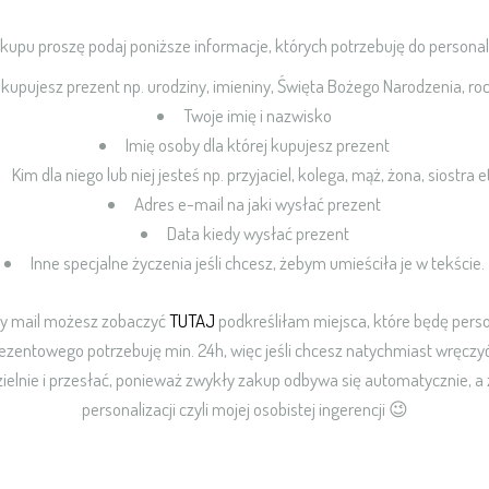
upu proszę podaj poniższe informacje, których potrzebuję do personali
j kupujesz prezent np. urodziny, imieniny, Święta Bożego Narodzenia, ro
Twoje imię i nazwisko
Imię osoby dla której kupujesz prezent
Kim dla niego lub niej jesteś np. przyjaciel, kolega, mąż, żona, siostra e
Adres e-mail na jaki wysłać prezent
Data kiedy wysłać prezent
Inne specjalne życzenia jeśli chcesz, żebym umieściła je w tekście.
y mail możesz zobaczyć
TUTAJ
podkreśliłam miejsca, które będę per
zentowego potrzebuję min. 24h, więc jeśli chcesz natychmiast wręczyć
ielnie i przesłać, ponieważ zwykły zakup odbywa się automatycznie, 
personalizacji czyli mojej osobistej ingerencji 😉