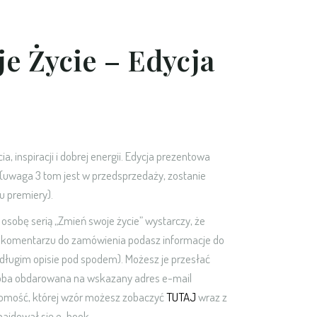
e Życie – Edycja
, inspiracji i dobrej energii. Edycja prezentowa
(uwaga 3 tom jest w przedsprzedaży, zostanie
u premiery).
 osobę serią „Zmień swoje życie” wystarczy, że
i w komentarzu do zamówienia podasz informacje do
 długim opisie pod spodem). Możesz je przesłać
soba obdarowana na wskazany adres e-mail
omość, której wzór możesz zobaczyć
TUTAJ
wraz z
najdował się e-book.