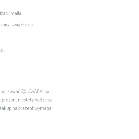
zacji maila:
cznica związku etc.
tc.
sonalizować 😉 UWAGA! na
 prezent niestety będziesz
a zakup na prezent wymaga