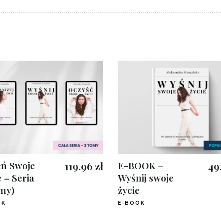
ń Swoje
119.96
zł
E-BOOK –
49
 – Seria
Wyśnij swoje
omy)
życie
OK
E-BOOK