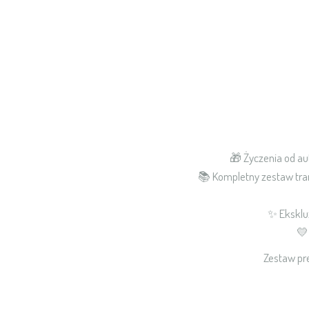
🎁 Życzenia od au
📚 Kompletny zestaw tran
✨ Ekskluz
💛 
Zestaw pre