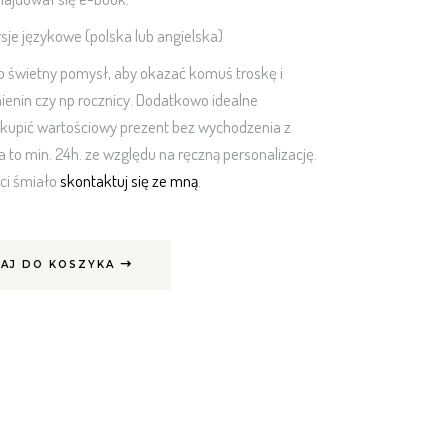
je językowe (polska lub angielska)
o świetny pomysł, aby okazać komuś troskę i
imienin czy np rocznicy. Dodatkowo idealne
ą kupić wartościowy prezent bez wychodzenia z
 to min. 24h. ze względu na ręczną personalizację.
ści śmiało
skontaktuj się ze mną
.
rezent quantity
AJ DO KOSZYKA