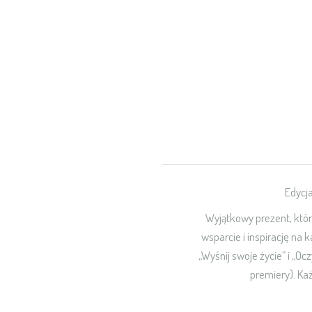
Edycj
Wyjątkowy prezent, który
wsparcie i inspirację na 
„Wyśnij swoje życie” i „O
premiery). Ka