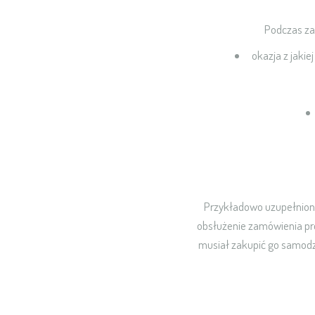
Podczas zak
okazja z jakie
Przykładowo uzupełnion
obsłużenie zamówienia pre
musiał zakupić go samodz