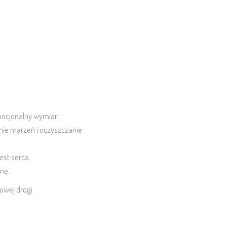
mocjonalny wymiar.
nie marzeń i oczyszczanie
est serca.
anę.
owej drogi.