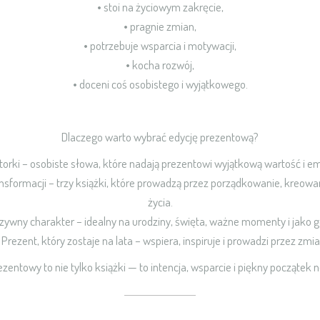
• stoi na życiowym zakręcie,
• pragnie zmian,
• potrzebuje wsparcia i motywacji,
• kocha rozwój,
• doceni coś osobistego i wyjątkowego.
Dlaczego warto wybrać edycję prezentową?
torki – osobiste słowa, które nadają prezentowi wyjątkową wartość i e
sformacji – trzy książki, które prowadzą przez porządkowanie, kreowa
życia.
ywny charakter – idealny na urodziny, święta, ważne momenty i jako g
Prezent, który zostaje na lata – wspiera, inspiruje i prowadzi przez zmi
zentowy to nie tylko książki — to intencja, wsparcie i piękny początek n