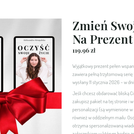
Zmień Swoj
Na Prezent
119.96
zł
Wyjątkowy prezent pełen wsparcia
zawiera pełną trzytomową serię 
wysłany 11 stycznia 2026 – w dni
Jeśli chcesz obdarować bliską Ci
zakupisz pakiet na tej stronie 
personalizacji (są wymienione w
również w oddzielnym mailu. O
otrzyma spersonalizowaną wiad
załącznikiem w którym będzie z