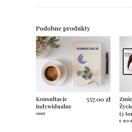
Podobne produkty
Konsultacje
557.00
zł
Zmie
indywidualne
Życie
(3 t
INNE
E-BO